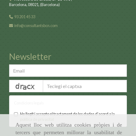
Barcelona
,
08021
,
(Barcelona)
93 201 45 33
info
consultantsbcn.com
Newsletter
captcha
Condicions legals
He llegit i accepto el tractament de les dades d’acord a la
política de privacitat
Aquest lloc web utilitza cookies pròpies i de
tercers que permeten millorar la usabilitat de