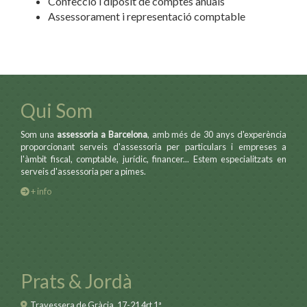
Confecció i dipòsit de comptes anuals
Assessorament i representació comptable
Qui Som
Som una
assessoria a Barcelona
, amb més de 30 anys d'experència
proporcionant serveis d'assessoria per particulars i empreses a
l'àmbit fiscal, comptable, jurídic, financer... Estem especialitzats en
serveis d'assessoria per a pimes.
+ info
Prats & Jordà
Travessera de Gràcia, 17-21 4rt 1ª,