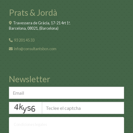
Prats & Jordà
Travessera de Gràcia, 17-21 4rt 1ª,
Barcelona
,
08021
,
(Barcelona)
93 201 45 33
info
consultantsbcn.com
Newsletter
captcha
Condiciones legales