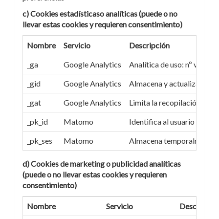
c) Cookies estadísticaso analíticas (puede o no
llevar estas cookies y requieren consentimiento)
Nombre
Servicio
Descripción
_ga
Google Analytics
Analítica de uso: nº visitan
_gid
Google Analytics
Almacena y actualiza un va
_gat
Google Analytics
Limita la recopilación de da
_pk_id
Matomo
Identifica al usuario único
_pk_ses
Matomo
Almacena temporalmente dat
d) Cookies de marketing o publicidad analíticas
(puede o no llevar estas cookies y requieren
consentimiento)
Nombre
Servicio
Descripció