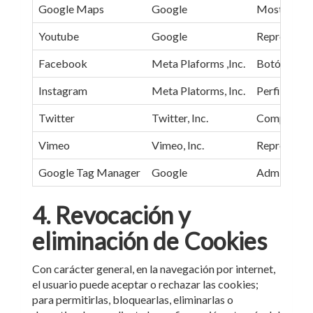
Google Maps
Google
Mostrar map
Youtube
Google
Reproducció
Facebook
Meta Plaforms ,Inc.
Botón 'Me g
Instagram
Meta Platorms, Inc.
Perfil soci
Twitter
Twitter, Inc.
Compartir c
Vimeo
Vimeo, Inc.
Reproducció
Google Tag Manager
Google
Administra 
4. Revocación y
eliminación de Cookies
Con carácter general, en la navegación por internet,
el usuario puede aceptar o rechazar las cookies;
para permitirlas, bloquearlas, eliminarlas o